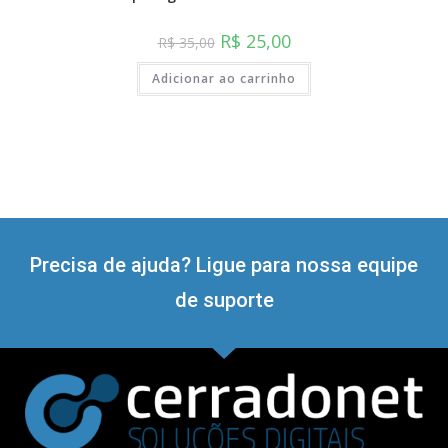
R$
25,00
R$
35,00
Adicionar ao carrinho
Precisa de ajuda? Ligue para nossa equipe
de suporte