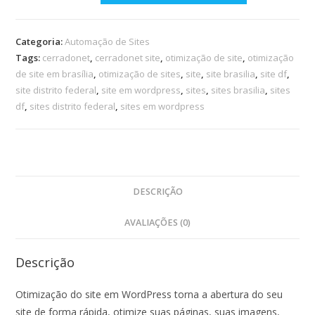
Categoria:
Automação de Sites
Tags:
cerradonet
,
cerradonet site
,
otimização de site
,
otimização
de site em brasília
,
otimização de sites
,
site
,
site brasilia
,
site df
,
site distrito federal
,
site em wordpress
,
sites
,
sites brasilia
,
sites
df
,
sites distrito federal
,
sites em wordpress
DESCRIÇÃO
AVALIAÇÕES (0)
Descrição
Otimização do site em WordPress torna a abertura do seu
site de forma rápida, otimize suas páginas, suas imagens,